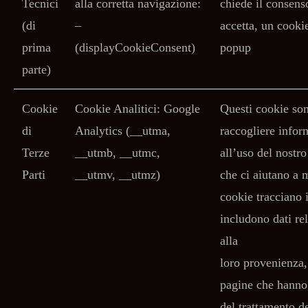
Tecnici
alla corretta navigazione:
chiede il consens
(di
–
accetta, un cooki
prima
(displayCookieConsent)
popup
parte)
Cookie
Cookie Analitici: Google
Questi cookie son
di
Analytics (__utma,
raccogliere infor
Terze
__utmb, __utmc,
all’uso del nostro
Parti
__utmv, __utmz)
che ci aiutano a m
cookie tracciano
includono dati rel
alla
loro provenienza,
pagine che hanno 
del trattamento de